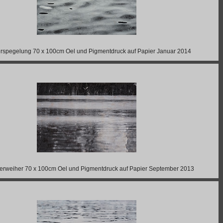
spegelung 70 x 100cm Oel und Pigmentdruck auf Papier Januar 2014
erweiher 70 x 100cm Oel und Pigmentdruck auf Papier September 2013