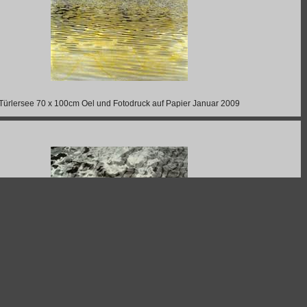
Türlersee 70 x 100cm Oel und Fotodruck auf Papier Januar 2009
ebad Enge 70 x 100cm Oel und Fotodruck auf Papier Oktober 2008